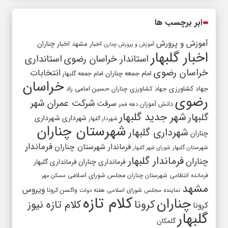
ابر برچسب ها
آموزش و پرورش
اخبار مشهد
اخبار چناران
آموزش و پرورش چنارن
اخبار گلبهار
استاندار خراسان رضوی
استانداری
خراسان رضوی
انتخابات
امام جمعه چناران
امام جمعه گلبهار
خراسان
جهاد کشاورزی
جهاد کشاورزی چناران
حسین امامی راد
رضوی
شرکت عمران شهر
سرقت
دانش آموزان
دهه فجر
شهر جدید گلبهار
گلبهار
شهرداری
شهرداری
شهردار گلبهار
شهرستان چناران
شهرداری گلبهار
چناران
فرماندار
فرماندار شهرستان چناران
شهرستان گلبهار
شورای شهر گلبهار
فرماندار گلبهار
چناران
فرمانداری چناران
فرمانداری گلبهار
فرمانده انتظامی شهرستان چناران
مجلس شورای اسلامی
مسکن مهر
مشهد
ویروس
واکسن کرونا
نماینده مجلس شورای اسلامی
هفته دولت
کلام تازه
چناران
کرونا
کلام تازه نیوز
کرونا
گلبهار
گلمکان