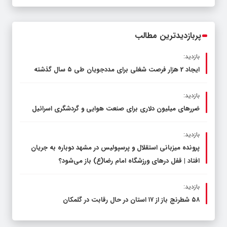
قاچاق سوخت و عوامل اصلی ناترازی را
محدود کند، نه سفره مردم
پربازدیدترین مطالب
بازدید:
ایجاد 2 هزار فرصت شغلی برای مددجویان طی ۵ سال گذشته
بازدید:
ضررهای میلیون دلاری برای صنعت هوایی و گردشگری اسرائیل
بازدید:
پرونده میزبانی استقلال و پرسپولیس در مشهد دوباره به جریان
افتاد | قفل در‌های ورزشگاه امام رضا(ع) باز می‌شود؟
بازدید:
۵۸ شطرنج‌ باز از ۱۷ استان در حال رقابت در گلمکان