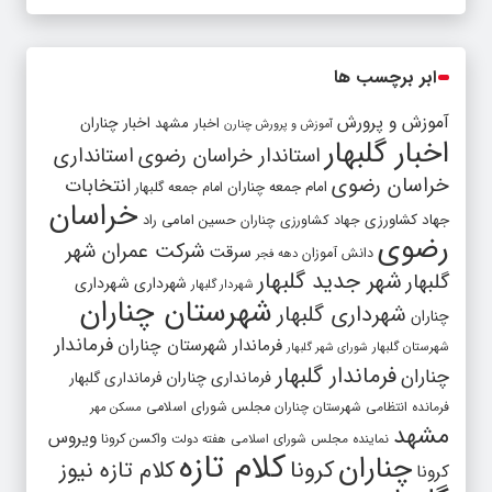
ابر برچسب ها
آموزش و پرورش
اخبار مشهد
اخبار چناران
آموزش و پرورش چنارن
اخبار گلبهار
استاندار خراسان رضوی
استانداری
خراسان رضوی
انتخابات
امام جمعه چناران
امام جمعه گلبهار
خراسان
جهاد کشاورزی
جهاد کشاورزی چناران
حسین امامی راد
رضوی
شرکت عمران شهر
سرقت
دانش آموزان
دهه فجر
شهر جدید گلبهار
گلبهار
شهرداری
شهرداری
شهردار گلبهار
شهرستان چناران
شهرداری گلبهار
چناران
فرماندار
فرماندار شهرستان چناران
شهرستان گلبهار
شورای شهر گلبهار
فرماندار گلبهار
چناران
فرمانداری چناران
فرمانداری گلبهار
فرمانده انتظامی شهرستان چناران
مجلس شورای اسلامی
مسکن مهر
مشهد
ویروس
واکسن کرونا
نماینده مجلس شورای اسلامی
هفته دولت
کلام تازه
چناران
کرونا
کلام تازه نیوز
کرونا