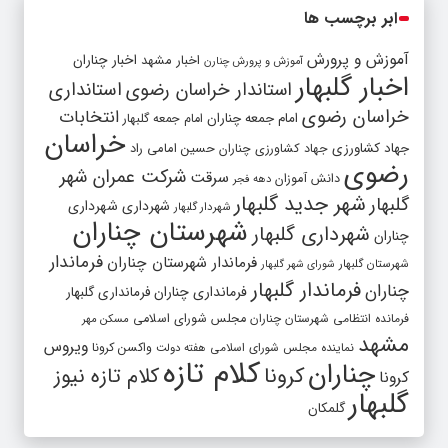
ابر برچسب ها
آموزش و پرورش
اخبار مشهد
اخبار چناران
آموزش و پرورش چنارن
اخبار گلبهار
استاندار خراسان رضوی
استانداری
خراسان رضوی
انتخابات
امام جمعه چناران
امام جمعه گلبهار
خراسان
جهاد کشاورزی
جهاد کشاورزی چناران
حسین امامی راد
رضوی
شرکت عمران شهر
سرقت
دانش آموزان
دهه فجر
شهر جدید گلبهار
گلبهار
شهرداری
شهرداری
شهردار گلبهار
شهرستان چناران
شهرداری گلبهار
چناران
فرماندار
فرماندار شهرستان چناران
شهرستان گلبهار
شورای شهر گلبهار
فرماندار گلبهار
چناران
فرمانداری چناران
فرمانداری گلبهار
فرمانده انتظامی شهرستان چناران
مجلس شورای اسلامی
مسکن مهر
مشهد
ویروس
واکسن کرونا
نماینده مجلس شورای اسلامی
هفته دولت
کلام تازه
چناران
کرونا
کلام تازه نیوز
کرونا
گلبهار
گلمکان