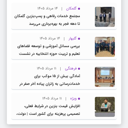
گلمکان
14 مرداد 1405
مجتمع خدمات رفاهی و پمپ‌بنزین گلمکان
تا دهه فجر به بهره‌برداری می‌رسد
گلبهار
14 مرداد 1405
بررسی مسائل آموزشی و توسعه فضاهای
تعلیم و تربیت حوزه انتخابیه در نشست
مشترک عضو کمیسیون آموزش مجلس با
فرهنگی
11 مرداد 1405
مدیرکل آموزش و پرورش خراسان رضوی
آمادگی بیش از ۱۵ موکب برای
خدمات‌رسانی به زائران پیاده آخر صفر در
شهرستان چناران
ویژه
11 مرداد 1405
افزایش قیمت بنزین در شرایط فعلی،
تصمیمی پرهزینه برای کشور است | دولت،
قاچاق سوخت و عوامل اصلی ناترازی را