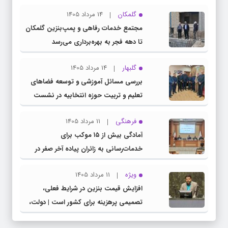
گلمکان
14 مرداد 1405
مجتمع خدمات رفاهی و پمپ‌بنزین گلمکان
تا دهه فجر به بهره‌برداری می‌رسد
گلبهار
14 مرداد 1405
بررسی مسائل آموزشی و توسعه فضاهای
تعلیم و تربیت حوزه انتخابیه در نشست
مشترک عضو کمیسیون آموزش مجلس با
فرهنگی
11 مرداد 1405
مدیرکل آموزش و پرورش خراسان رضوی
آمادگی بیش از ۱۵ موکب برای
خدمات‌رسانی به زائران پیاده آخر صفر در
شهرستان چناران
ویژه
11 مرداد 1405
افزایش قیمت بنزین در شرایط فعلی،
تصمیمی پرهزینه برای کشور است | دولت،
قاچاق سوخت و عوامل اصلی ناترازی را