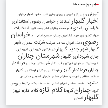
ابر برچسب ها
آموزش و پرورش
اخبار مشهد
اخبار چناران
آموزش و پرورش چنارن
اخبار گلبهار
استاندار خراسان رضوی
استانداری
خراسان رضوی
انتخابات
امام جمعه چناران
امام جمعه گلبهار
خراسان
جهاد کشاورزی
جهاد کشاورزی چناران
حسین امامی راد
رضوی
شرکت عمران شهر
سرقت
دانش آموزان
دهه فجر
شهر جدید گلبهار
گلبهار
شهرداری
شهرداری
شهردار گلبهار
شهرستان چناران
شهرداری گلبهار
چناران
فرماندار
فرماندار شهرستان چناران
شهرستان گلبهار
شورای شهر گلبهار
فرماندار گلبهار
چناران
فرمانداری چناران
فرمانداری گلبهار
فرمانده انتظامی شهرستان چناران
مجلس شورای اسلامی
مسکن مهر
مشهد
ویروس
واکسن کرونا
نماینده مجلس شورای اسلامی
هفته دولت
کلام تازه
چناران
کرونا
کلام تازه نیوز
کرونا
گلبهار
گلمکان