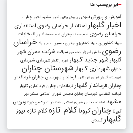
ابر برچسب ها
آموزش و پرورش
اخبار مشهد
اخبار چناران
آموزش و پرورش چنارن
اخبار گلبهار
استاندار خراسان رضوی
استانداری
خراسان رضوی
انتخابات
امام جمعه چناران
امام جمعه گلبهار
خراسان
جهاد کشاورزی
جهاد کشاورزی چناران
حسین امامی راد
رضوی
شرکت عمران شهر
سرقت
دانش آموزان
دهه فجر
شهر جدید گلبهار
گلبهار
شهرداری
شهرداری
شهردار گلبهار
شهرستان چناران
شهرداری گلبهار
چناران
فرماندار
فرماندار شهرستان چناران
شهرستان گلبهار
شورای شهر گلبهار
فرماندار گلبهار
چناران
فرمانداری چناران
فرمانداری گلبهار
فرمانده انتظامی شهرستان چناران
مجلس شورای اسلامی
مسکن مهر
مشهد
ویروس
واکسن کرونا
نماینده مجلس شورای اسلامی
هفته دولت
کلام تازه
چناران
کرونا
کلام تازه نیوز
کرونا
گلبهار
گلمکان