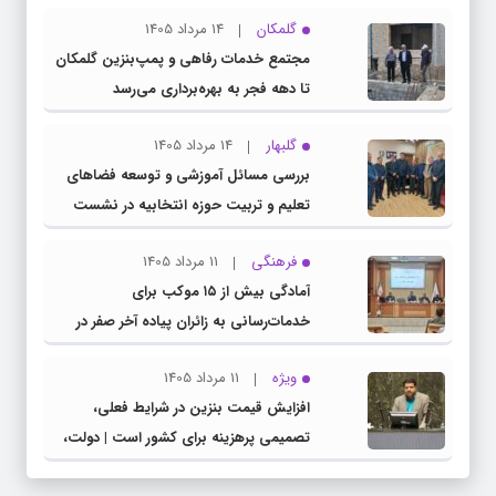
گلمکان
14 مرداد 1405
مجتمع خدمات رفاهی و پمپ‌بنزین گلمکان
تا دهه فجر به بهره‌برداری می‌رسد
گلبهار
14 مرداد 1405
بررسی مسائل آموزشی و توسعه فضاهای
تعلیم و تربیت حوزه انتخابیه در نشست
مشترک عضو کمیسیون آموزش مجلس با
فرهنگی
11 مرداد 1405
مدیرکل آموزش و پرورش خراسان رضوی
آمادگی بیش از ۱۵ موکب برای
خدمات‌رسانی به زائران پیاده آخر صفر در
شهرستان چناران
ویژه
11 مرداد 1405
افزایش قیمت بنزین در شرایط فعلی،
تصمیمی پرهزینه برای کشور است | دولت،
قاچاق سوخت و عوامل اصلی ناترازی را