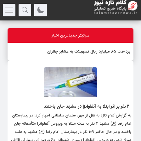
سرتیتر جدیدترین اخبار
پرداخت ۸۵ میلیارد ریال تسهیلات به عشایر چناران
۲ نفر بر اثر ابتلا به آنفلوانزا در مشهد جان باختند
به گزارش کلام تازه به نقل از مهر، سلمان سلطانی اظهار کرد: در بیمارستان
امام رضا (ع) مشهد ۲ نفر به علت مبتلا به ویروس آنفلوانزا متأسفانه جان
باختند و در حال حاضر ۱۰۹ نفر در بیمارستان امام رضا (ع) مشهد به علت
مبتلا شدن به ویروس آنفلوانزا بستری شده‌اند. ۶۰ درصد این بیماران آقایان