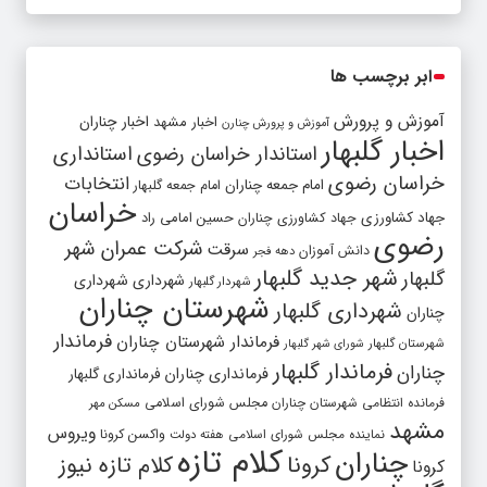
ابر برچسب ها
آموزش و پرورش
اخبار مشهد
اخبار چناران
آموزش و پرورش چنارن
اخبار گلبهار
استاندار خراسان رضوی
استانداری
خراسان رضوی
انتخابات
امام جمعه چناران
امام جمعه گلبهار
خراسان
جهاد کشاورزی
جهاد کشاورزی چناران
حسین امامی راد
رضوی
شرکت عمران شهر
سرقت
دانش آموزان
دهه فجر
شهر جدید گلبهار
گلبهار
شهرداری
شهرداری
شهردار گلبهار
شهرستان چناران
شهرداری گلبهار
چناران
فرماندار
فرماندار شهرستان چناران
شهرستان گلبهار
شورای شهر گلبهار
فرماندار گلبهار
چناران
فرمانداری چناران
فرمانداری گلبهار
فرمانده انتظامی شهرستان چناران
مجلس شورای اسلامی
مسکن مهر
مشهد
ویروس
واکسن کرونا
نماینده مجلس شورای اسلامی
هفته دولت
کلام تازه
چناران
کرونا
کلام تازه نیوز
کرونا