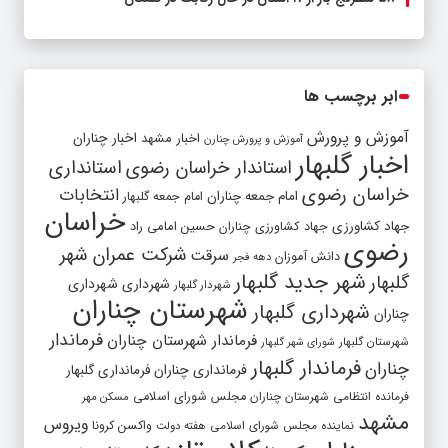
ابر برچسب ها
آموزش و پرورش
اخبار مشهد
اخبار چناران
آموزش و پرورش چنارن
اخبار گلبهار
استاندار خراسان رضوی
استانداری
خراسان رضوی
انتخابات
امام جمعه چناران
امام جمعه گلبهار
خراسان
جهاد کشاورزی
جهاد کشاورزی چناران
حسین امامی راد
رضوی
شرکت عمران شهر
سرقت
دانش آموزان
دهه فجر
شهر جدید گلبهار
گلبهار
شهرداری
شهرداری
شهردار گلبهار
شهرستان چناران
شهرداری گلبهار
چناران
فرماندار
فرماندار شهرستان چناران
شهرستان گلبهار
شورای شهر گلبهار
فرماندار گلبهار
چناران
فرمانداری چناران
فرمانداری گلبهار
فرمانده انتظامی شهرستان چناران
مجلس شورای اسلامی
مسکن مهر
مشهد
ویروس
واکسن کرونا
نماینده مجلس شورای اسلامی
هفته دولت