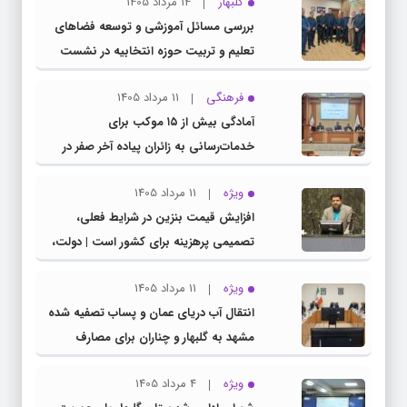
گلبهار
14 مرداد 1405
بررسی مسائل آموزشی و توسعه فضاهای
تعلیم و تربیت حوزه انتخابیه در نشست
مشترک عضو کمیسیون آموزش مجلس با
فرهنگی
11 مرداد 1405
مدیرکل آموزش و پرورش خراسان رضوی
آمادگی بیش از ۱۵ موکب برای
خدمات‌رسانی به زائران پیاده آخر صفر در
شهرستان چناران
ویژه
11 مرداد 1405
افزایش قیمت بنزین در شرایط فعلی،
تصمیمی پرهزینه برای کشور است | دولت،
قاچاق سوخت و عوامل اصلی ناترازی را
ویژه
11 مرداد 1405
محدود کند، نه سفره مردم
انتقال آب دریای عمان و پساب تصفیه شده
مشهد به گلبهار و چناران برای مصارف
صنعتی و کشاورزی | لزوم تسریع در اجرای
ویژه
4 مرداد 1405
پروژه‌های قطار و آزادراه مشهد- گلبهار-