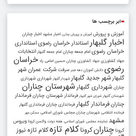
ابر برچسب ها
آموزش و پرورش
اخبار مشهد
اخبار چناران
آموزش و پرورش چنارن
اخبار گلبهار
استاندار خراسان رضوی
استانداری
خراسان رضوی
انتخابات
امام جمعه چناران
امام جمعه گلبهار
خراسان
جهاد کشاورزی
جهاد کشاورزی چناران
حسین امامی راد
رضوی
شرکت عمران شهر
سرقت
دانش آموزان
دهه فجر
شهر جدید گلبهار
گلبهار
شهرداری
شهرداری
شهردار گلبهار
شهرستان چناران
شهرداری گلبهار
چناران
فرماندار
فرماندار شهرستان چناران
شهرستان گلبهار
شورای شهر گلبهار
فرماندار گلبهار
چناران
فرمانداری چناران
فرمانداری گلبهار
فرمانده انتظامی شهرستان چناران
مجلس شورای اسلامی
مسکن مهر
مشهد
ویروس
واکسن کرونا
نماینده مجلس شورای اسلامی
هفته دولت
کلام تازه
چناران
کرونا
کلام تازه نیوز
کرونا