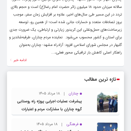
سالانه میزبان حدود ۱۸ میلیون زائر حضرت امام رضا(ع) است و حجم بالای
تردد در این مسیر طی سال‌های اخیر، علاوه بر افزایش زمان سفر، موجب
بروز تصادفات متعدد و خسارات جانی شده است؛ از همین رو، توسعه
زیرساخت‌های حمل‌ونقلی این کریدور زیارتی و ارتباطی، یک ضرورت جدی
برای استان و کشور محسوب می‌شود. ‌ ‌نماینده مردم چناران، طرقبه‌شاندیز و
گلبهار در مجلس شورای اسلامی افزود: آزادراه مشهد- چناران به‌عنوان
راهکار اصلی کاهش بار ترافیکی محور فعلی،...
ادامه خبر
تازه ترین مطالب
چناران
18 مرداد 1405
پیشرفت عملیات اجرایی پروژه راه روستایی
گروه چناران با مشارکت مردم و اعتبارات
دولتی
فرهنگی
18 مرداد 1405