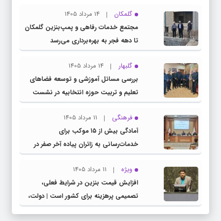
گلمکان
14 مرداد 1405
مجتمع خدمات رفاهی و پمپ‌بنزین گلمکان
تا دهه فجر به بهره‌برداری می‌رسد
گلبهار
14 مرداد 1405
بررسی مسائل آموزشی و توسعه فضاهای
تعلیم و تربیت حوزه انتخابیه در نشست
مشترک عضو کمیسیون آموزش مجلس با
فرهنگی
11 مرداد 1405
مدیرکل آموزش و پرورش خراسان رضوی
آمادگی بیش از ۱۵ موکب برای
خدمات‌رسانی به زائران پیاده آخر صفر در
شهرستان چناران
ویژه
11 مرداد 1405
افزایش قیمت بنزین در شرایط فعلی،
تصمیمی پرهزینه برای کشور است | دولت،
قاچاق سوخت و عوامل اصلی ناترازی را