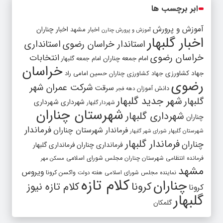
ابر برچسب ها
آموزش و پرورش
اخبار مشهد
اخبار چناران
آموزش و پرورش چنارن
اخبار گلبهار
استاندار خراسان رضوی
استانداری
خراسان رضوی
انتخابات
امام جمعه چناران
امام جمعه گلبهار
خراسان
جهاد کشاورزی
جهاد کشاورزی چناران
حسین امامی راد
رضوی
شرکت عمران شهر
سرقت
دانش آموزان
دهه فجر
شهر جدید گلبهار
گلبهار
شهرداری
شهرداری
شهردار گلبهار
شهرستان چناران
شهرداری گلبهار
چناران
فرماندار
فرماندار شهرستان چناران
شهرستان گلبهار
شورای شهر گلبهار
فرماندار گلبهار
چناران
فرمانداری چناران
فرمانداری گلبهار
فرمانده انتظامی شهرستان چناران
مجلس شورای اسلامی
مسکن مهر
مشهد
ویروس
واکسن کرونا
نماینده مجلس شورای اسلامی
هفته دولت
کلام تازه
چناران
کرونا
کلام تازه نیوز
کرونا
گلبهار
گلمکان