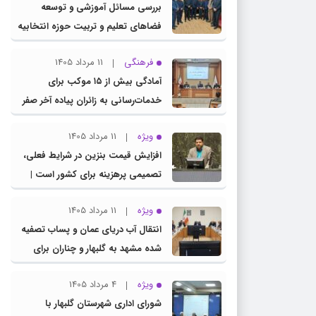
بررسی مسائل آموزشی و توسعه
فضاهای تعلیم و تربیت حوزه انتخابیه
در نشست مشترک عضو کمیسیون
فرهنگی
11 مرداد 1405
آموزش مجلس با مدیرکل آموزش و
آمادگی بیش از ۱۵ موکب برای
پرورش خراسان رضوی
خدمات‌رسانی به زائران پیاده آخر صفر
در شهرستان چناران
ویژه
11 مرداد 1405
افزایش قیمت بنزین در شرایط فعلی،
تصمیمی پرهزینه برای کشور است |
دولت، قاچاق سوخت و عوامل اصلی
ویژه
11 مرداد 1405
ناترازی را محدود کند، نه سفره مردم
انتقال آب دریای عمان و پساب تصفیه
شده مشهد به گلبهار و چناران برای
مصارف صنعتی و کشاورزی | لزوم
ویژه
4 مرداد 1405
تسریع در اجرای پروژه‌های قطار و
شورای اداری شهرستان گلبهار با
آزادراه مشهد- گلبهار- چناران