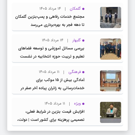
گلمکان
14 مرداد 1405
مجتمع خدمات رفاهی و پمپ‌بنزین گلمکان
تا دهه فجر به بهره‌برداری می‌رسد
گلبهار
14 مرداد 1405
بررسی مسائل آموزشی و توسعه فضاهای
تعلیم و تربیت حوزه انتخابیه در نشست
مشترک عضو کمیسیون آموزش مجلس با
فرهنگی
11 مرداد 1405
مدیرکل آموزش و پرورش خراسان رضوی
آمادگی بیش از ۱۵ موکب برای
خدمات‌رسانی به زائران پیاده آخر صفر در
شهرستان چناران
ویژه
11 مرداد 1405
افزایش قیمت بنزین در شرایط فعلی،
تصمیمی پرهزینه برای کشور است | دولت،
قاچاق سوخت و عوامل اصلی ناترازی را