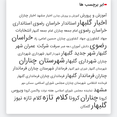
ابر برچسب ها
آموزش و پرورش
اخبار مشهد
اخبار چناران
آموزش و پرورش چنارن
اخبار گلبهار
استاندار خراسان رضوی
استانداری
خراسان رضوی
انتخابات
امام جمعه چناران
امام جمعه گلبهار
خراسان
جهاد کشاورزی
جهاد کشاورزی چناران
حسین امامی راد
رضوی
شرکت عمران شهر
سرقت
دانش آموزان
دهه فجر
شهر جدید گلبهار
گلبهار
شهرداری
شهرداری
شهردار گلبهار
شهرستان چناران
شهرداری گلبهار
چناران
فرماندار
فرماندار شهرستان چناران
شهرستان گلبهار
شورای شهر گلبهار
فرماندار گلبهار
چناران
فرمانداری چناران
فرمانداری گلبهار
فرمانده انتظامی شهرستان چناران
مجلس شورای اسلامی
مسکن مهر
مشهد
ویروس
واکسن کرونا
نماینده مجلس شورای اسلامی
هفته دولت
کلام تازه
چناران
کرونا
کلام تازه نیوز
کرونا
گلبهار
گلمکان