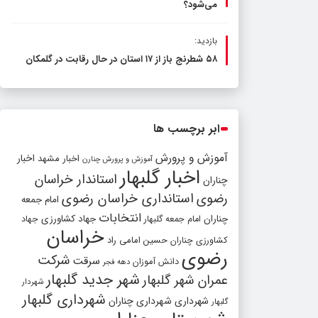
می‌شود؟
بازدید:
۵۸ شطرنج‌ باز از ۱۷ استان در حال رقابت در گلمکان
ابر برچسب ها
آموزش و پرورش
اخبار مشهد
اخبار
آموزش و پرورش چنارن
اخبار گلبهار
استاندار خراسان
چناران
رضوی
استانداری خراسان رضوی
امام جمعه
انتخابات
چناران
جهاد کشاورزی
امام جمعه گلبهار
جهاد
خراسان
کشاورزی چناران
حسین امامی راد
رضوی
شرکت
سرقت
دانش آموزان
دهه فجر
شهر جدید گلبهار
عمران شهر گلبهار
شهردار
شهرداری گلبهار
شهرداری
شهرداری چناران
گلبهار