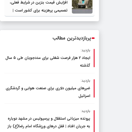
افزایش قیمت بنزین در شرایط فعلی،
تصمیمی پرهزینه برای کشور است |
دولت، قاچاق سوخت و عوامل اصلی
ناترازی را محدود کند، نه سفره مردم
پربازدیدترین مطالب
بازدید:
ایجاد 2 هزار فرصت شغلی برای مددجویان طی ۵ سال
گذشته
بازدید:
ضررهای میلیون دلاری برای صنعت هوایی و گردشگری
اسرائیل
بازدید:
پرونده میزبانی استقلال و پرسپولیس در مشهد دوباره
به جریان افتاد | قفل در‌های ورزشگاه امام رضا(ع) باز