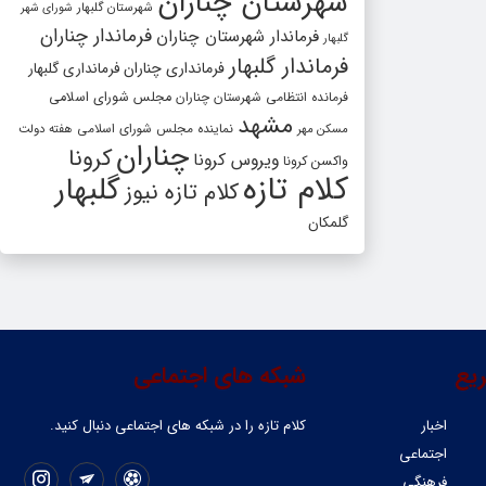
شهرستان چناران
شهرستان گلبهار
شورای شهر
فرماندار چناران
فرماندار شهرستان چناران
گلبهار
فرماندار گلبهار
فرمانداری چناران
فرمانداری گلبهار
فرمانده انتظامی شهرستان چناران
مجلس شورای اسلامی
مشهد
مسکن مهر
نماینده مجلس شورای اسلامی
هفته دولت
چناران
کرونا
ویروس کرونا
واکسن کرونا
کلام تازه
گلبهار
کلام تازه نیوز
گلمکان
یع
شبکه های اجتماعی
اخبار
کلام تازه را در شبکه ‌های اجتماعی دنبال کنید.
اجتماعی
فرهنگی