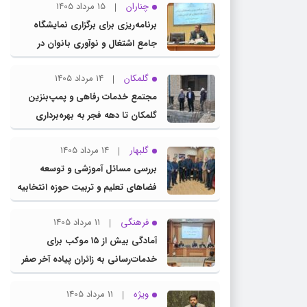
چناران
15 مرداد 1405
برنامه‌ریزی برای برگزاری نمایشگاه
جامع اشتغال و نوآوری بانوان در
چناران
گلمکان
14 مرداد 1405
مجتمع خدمات رفاهی و پمپ‌بنزین
گلمکان تا دهه فجر به بهره‌برداری
می‌رسد
گلبهار
14 مرداد 1405
بررسی مسائل آموزشی و توسعه
فضاهای تعلیم و تربیت حوزه انتخابیه
در نشست مشترک عضو کمیسیون
فرهنگی
11 مرداد 1405
آموزش مجلس با مدیرکل آموزش و
آمادگی بیش از ۱۵ موکب برای
پرورش خراسان رضوی
خدمات‌رسانی به زائران پیاده آخر صفر
در شهرستان چناران
ویژه
11 مرداد 1405