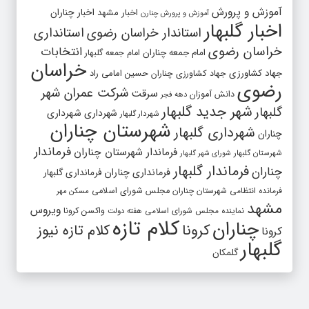
آموزش و پرورش
اخبار مشهد
اخبار چناران
آموزش و پرورش چنارن
اخبار گلبهار
استاندار خراسان رضوی
استانداری
خراسان رضوی
انتخابات
امام جمعه چناران
امام جمعه گلبهار
خراسان
جهاد کشاورزی
جهاد کشاورزی چناران
حسین امامی راد
رضوی
شرکت عمران شهر
سرقت
دانش آموزان
دهه فجر
شهر جدید گلبهار
گلبهار
شهرداری
شهرداری
شهردار گلبهار
شهرستان چناران
شهرداری گلبهار
چناران
فرماندار
فرماندار شهرستان چناران
شهرستان گلبهار
شورای شهر گلبهار
فرماندار گلبهار
چناران
فرمانداری چناران
فرمانداری گلبهار
فرمانده انتظامی شهرستان چناران
مجلس شورای اسلامی
مسکن مهر
مشهد
ویروس
واکسن کرونا
نماینده مجلس شورای اسلامی
هفته دولت
کلام تازه
چناران
کرونا
کلام تازه نیوز
کرونا
گلبهار
گلمکان